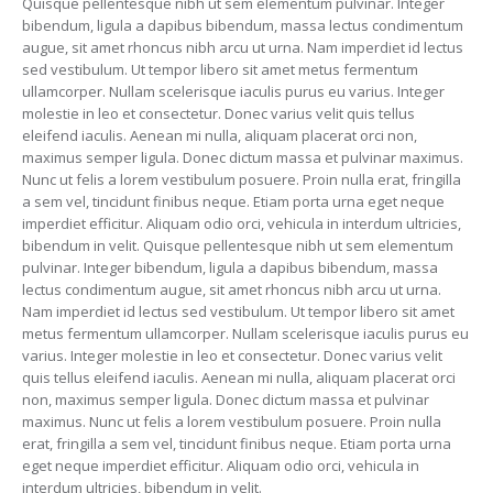
Quisque pellentesque nibh ut sem elementum pulvinar. Integer
bibendum, ligula a dapibus bibendum, massa lectus condimentum
augue, sit amet rhoncus nibh arcu ut urna. Nam imperdiet id lectus
sed vestibulum. Ut tempor libero sit amet metus fermentum
ullamcorper. Nullam scelerisque iaculis purus eu varius. Integer
molestie in leo et consectetur. Donec varius velit quis tellus
eleifend iaculis. Aenean mi nulla, aliquam placerat orci non,
maximus semper ligula. Donec dictum massa et pulvinar maximus.
Nunc ut felis a lorem vestibulum posuere. Proin nulla erat, fringilla
a sem vel, tincidunt finibus neque. Etiam porta urna eget neque
imperdiet efficitur. Aliquam odio orci, vehicula in interdum ultricies,
bibendum in velit. Quisque pellentesque nibh ut sem elementum
pulvinar. Integer bibendum, ligula a dapibus bibendum, massa
lectus condimentum augue, sit amet rhoncus nibh arcu ut urna.
Nam imperdiet id lectus sed vestibulum. Ut tempor libero sit amet
metus fermentum ullamcorper. Nullam scelerisque iaculis purus eu
varius. Integer molestie in leo et consectetur. Donec varius velit
quis tellus eleifend iaculis. Aenean mi nulla, aliquam placerat orci
non, maximus semper ligula. Donec dictum massa et pulvinar
maximus. Nunc ut felis a lorem vestibulum posuere. Proin nulla
erat, fringilla a sem vel, tincidunt finibus neque. Etiam porta urna
eget neque imperdiet efficitur. Aliquam odio orci, vehicula in
interdum ultricies, bibendum in velit.