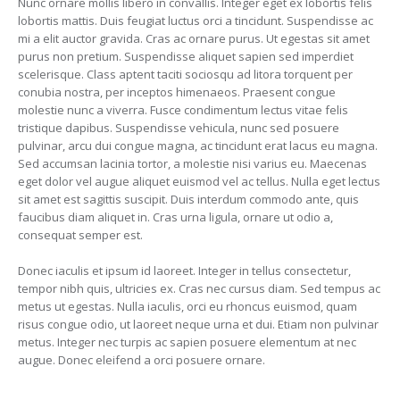
Nunc ornare mollis libero in convallis. Integer eget ex lobortis felis
lobortis mattis. Duis feugiat luctus orci a tincidunt. Suspendisse ac
mi a elit auctor gravida. Cras ac ornare purus. Ut egestas sit amet
purus non pretium. Suspendisse aliquet sapien sed imperdiet
scelerisque. Class aptent taciti sociosqu ad litora torquent per
conubia nostra, per inceptos himenaeos. Praesent congue
molestie nunc a viverra. Fusce condimentum lectus vitae felis
tristique dapibus. Suspendisse vehicula, nunc sed posuere
pulvinar, arcu dui congue magna, ac tincidunt erat lacus eu magna.
Sed accumsan lacinia tortor, a molestie nisi varius eu. Maecenas
eget dolor vel augue aliquet euismod vel ac tellus. Nulla eget lectus
sit amet est sagittis suscipit. Duis interdum commodo ante, quis
faucibus diam aliquet in. Cras urna ligula, ornare ut odio a,
consequat semper est.
Donec iaculis et ipsum id laoreet. Integer in tellus consectetur,
tempor nibh quis, ultricies ex. Cras nec cursus diam. Sed tempus ac
metus ut egestas. Nulla iaculis, orci eu rhoncus euismod, quam
risus congue odio, ut laoreet neque urna et dui. Etiam non pulvinar
metus. Integer nec turpis ac sapien posuere elementum at nec
augue. Donec eleifend a orci posuere ornare.