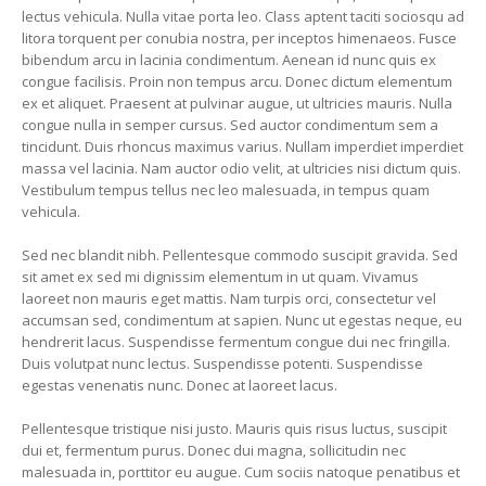
lectus vehicula. Nulla vitae porta leo. Class aptent taciti sociosqu ad
litora torquent per conubia nostra, per inceptos himenaeos. Fusce
bibendum arcu in lacinia condimentum. Aenean id nunc quis ex
congue facilisis. Proin non tempus arcu. Donec dictum elementum
ex et aliquet. Praesent at pulvinar augue, ut ultricies mauris. Nulla
congue nulla in semper cursus. Sed auctor condimentum sem a
tincidunt. Duis rhoncus maximus varius. Nullam imperdiet imperdiet
massa vel lacinia. Nam auctor odio velit, at ultricies nisi dictum quis.
Vestibulum tempus tellus nec leo malesuada, in tempus quam
vehicula.
Sed nec blandit nibh. Pellentesque commodo suscipit gravida. Sed
sit amet ex sed mi dignissim elementum in ut quam. Vivamus
laoreet non mauris eget mattis. Nam turpis orci, consectetur vel
accumsan sed, condimentum at sapien. Nunc ut egestas neque, eu
hendrerit lacus. Suspendisse fermentum congue dui nec fringilla.
Duis volutpat nunc lectus. Suspendisse potenti. Suspendisse
egestas venenatis nunc. Donec at laoreet lacus.
Pellentesque tristique nisi justo. Mauris quis risus luctus, suscipit
dui et, fermentum purus. Donec dui magna, sollicitudin nec
malesuada in, porttitor eu augue. Cum sociis natoque penatibus et